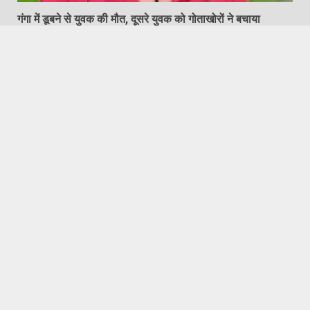
गंगा में डूबने से युवक की मौत, दूसरे युवक को गोताखोरों ने बचाया
August 9, 2026
Featured
Garh Mukteshwar News | गढ़मुक्तेश्वर न्यूज़
बृजघाट पर कांवड़ियों की सुरक्षा पर ड्रोन से निगरानी
August 9, 2026
Copyright © All rights reserved.
|
DarkNews
by AF
themes.