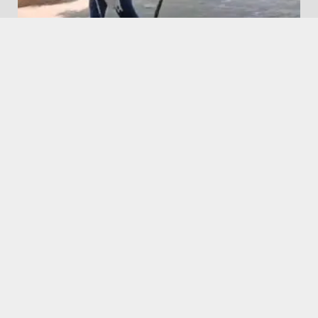
Babugarh News || बाबूगढ़ न्यूज़
Featured
बाबूगढ़ में छह फुट लंबे अजगर के निकलने से मचा हड़कंप
August 9, 2026
Featured
Hapur City News || हापुड़ शहर न्यूज़