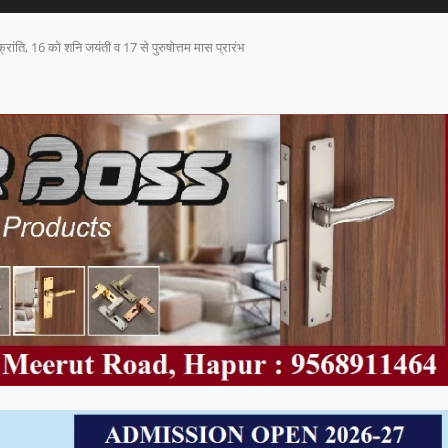
रांति, 16 को शनि जयंती व 17 से पुरुषोत्तम मास प्रारंभ