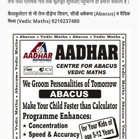
देना तथा प्रत्येक गांव तक मूलभूत सुविधाएं पहुंचाना ही हमारा संकल्प है।
कैलकुलेटर से भी तेज दौड़ेगा दिमाग, सीखें अबेकस (Abacus) व वैदिक
मैथ्स (Vedic Maths) 9219237480