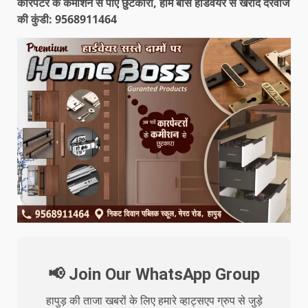
कारपेंटर के कमीशन से पाए छुटकारा, होम बॉस हार्डवेयर से खरीदें दरवाजे
की कुंडी: 9568911464
📢 Join Our WhatsApp Group
हापुड़ की ताजा खबरों के लिए हमारे व्हाट्सएप ग्रुप से जुड़े