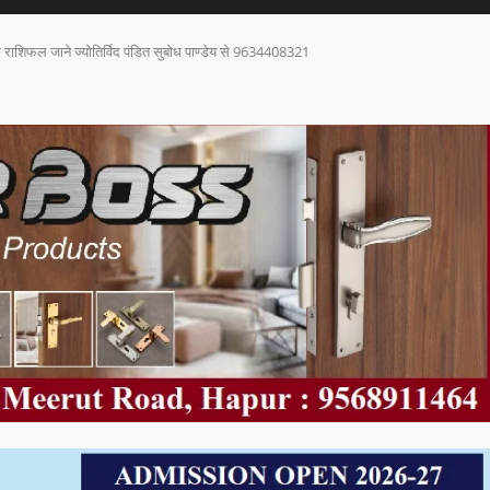
राशिफल जाने ज्योतिर्विद पंडित सुबोध पाण्डेय से 9634408321