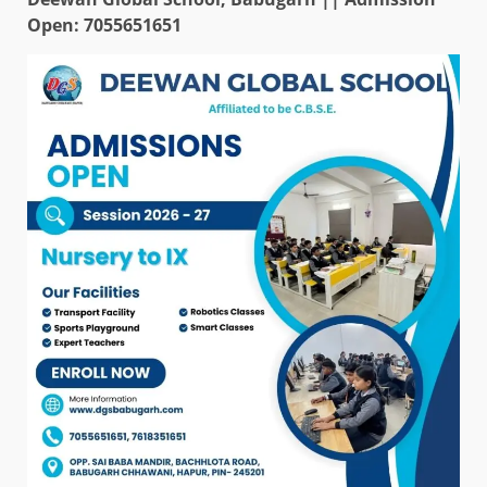
Open: 7055651651