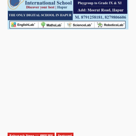
Babugarh News || बाबूगढ़ न्यूज़
Featured