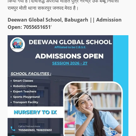
किया गया है।दोषसिद्ध अपराधी मोहित पुत्र नरेन्द्र उर्फ बब्बू निवासी
रामपुर मोती थाना सरूरपुर जनपद मेरठ है।
Deewan Global School, Babugarh || Admission
Open: 7055651651
‘