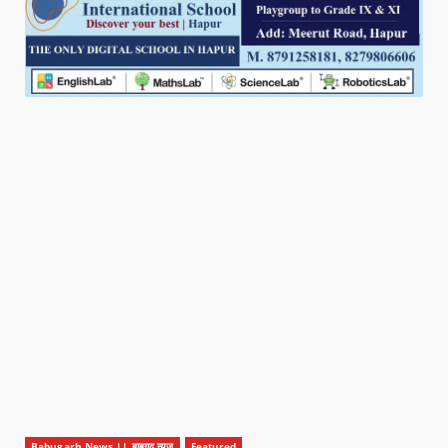
Babugarh News || बाबूगढ़ न्यूज़
Featured