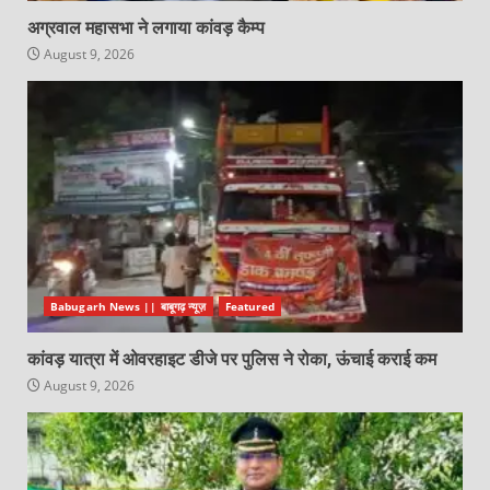
अग्रवाल महासभा ने लगाया कांवड़ कैम्प
August 9, 2026
Babugarh News || बाबूगढ़ न्यूज़
Featured
कांवड़ यात्रा में ओवरहाइट डीजे पर पुलिस ने रोका, ऊंचाई कराई कम
August 9, 2026