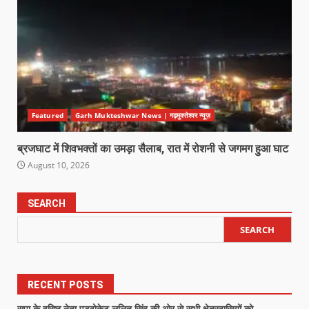
Featured
Garh Mukteshwar News | गढ़मुक्तेश्वर न्यूज़
ब्रजघाट में शिवभक्तों का उमड़ा सैलाब, रात में रोशनी से जगमग हुआ घाट
August 10, 2026
SEARCH
SEARCH
RECENT POSTS
सपा के वरिष्ठ नेता एडवोकेट ललित सिंह की ओर से सभी क्षेत्रवासियों को