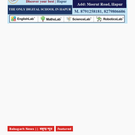
Babugarh News || बाबूगढ़ न्यूज़
Featured