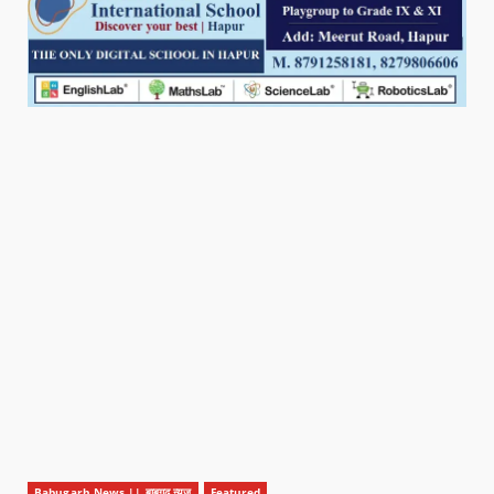
Babugarh News || बाबूगढ़ न्यूज़
Featured