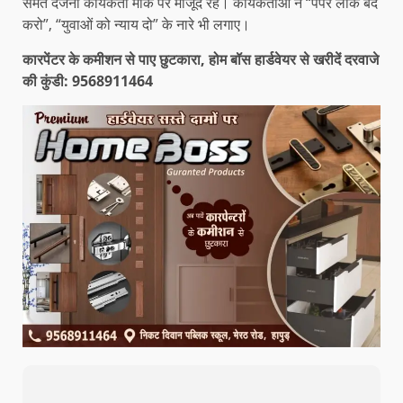
समेत दर्जनों कार्यकर्ता मौके पर मौजूद रहे। कार्यकर्ताओं ने “पेपर लीक बंद
करो”, “युवाओं को न्याय दो” के नारे भी लगाए।
कारपेंटर के कमीशन से पाए छुटकारा, होम बॉस हार्डवेयर से खरीदें दरवाजे
की कुंडी: 9568911464