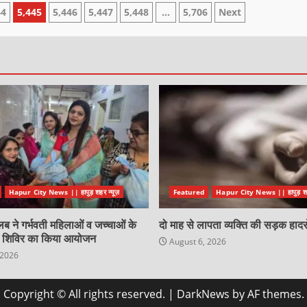
44
5,445
5,446
5,447
5,448
…
5,706
Next
Hapur City News || हापुड़ शहर न्यूज़
Featured
Hapur City News || हापुड़ शहर
लब ने गर्भवती महिलाओं व जच्चाओं के
दो माह से लापता व्यक्ति की सड़क हादसे
्य शिविर का किया आयोजन
August 6, 2026
 2026
Copyright © All rights reserved.
|
DarkNews
by AF themes.