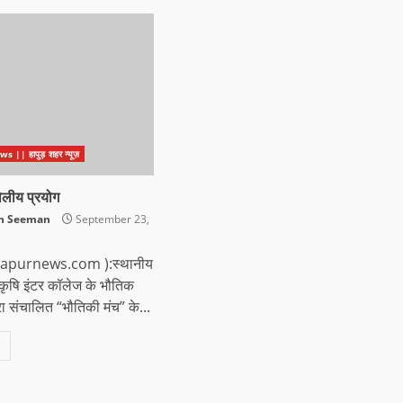
|| हापुड़ शहर न्यूज़
गोलीय प्रयोग
sh Seeman
September 23,
ehapurnews.com ):स्थानीय
प कृषि इंटर कॉलेज के भौतिक
वारा संचालित “भौतिकी मंच” के...