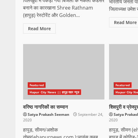
पिलखुवा में पकड़ा गया बिजली के नकली कंडेंसर
भारतीय जनता पा
बनाने का कारखाना Shree Rathnam
जिलाध्यक्ष उमेश र
(हापुड़) रेस्टोरेंट और Golden...
Read More
Read More
Featured
Featured
Hapur City News || हापुड़ शहर न्यूज़
Hapur City News 
वरिष्ठ नागरिकों का सम्मान
शिवपुरी व प्रेमपु
Satya Prakash Seeman
September 24,
Satya Praka
2020
2020
हापुड़, सीमन/अशोक
हापुड़, सीमन
तोमर(ehapurnews.com ):लायंस क्लब
हापुड़ में कोवि