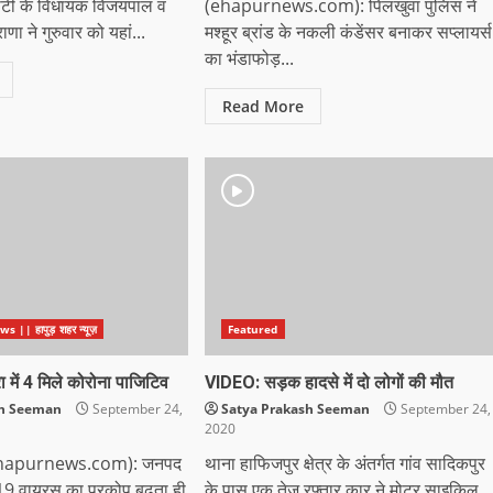
र्टी के विधायक विजयपाल व
(ehapurnews.com): पिलखुवा पुलिस ने
ाणा ने गुरुवार को यहां...
मश्हूर ब्रांड के नकली कंडेंसर बनाकर सप्लायर्स
का भंडाफोड़...
Read More
|| हापुड़ शहर न्यूज़
Featured
रा में 4 मिले कोरोना पाजिटिव
VIDEO: सड़क हादसे में दो लोगों की मौत
sh Seeman
September 24,
Satya Prakash Seeman
September 24,
2020
 (ehapurnews.com): जनपद
थाना हाफिजपुर क्षेत्र के अंतर्गत गांव सादिकपुर
ड-19 वायरस का प्रकोप बढ़ता ही
के पास एक तेज रफ्तार कार ने मोटर साइकिल