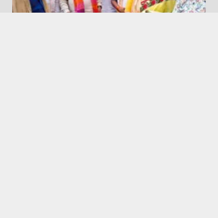
Featured
Hapur City News || हापुड़ शहर न्यूज़
अग्रवाल महासभा ने लगाया कांवड़ कैम्प
August 9, 2026
Babugarh News || बाबूगढ़ न्यूज़
Featured
कांवड़ यात्रा में ओवरहाइट डीजे पर पुलिस ने रोका, ऊंचाई कराई कम