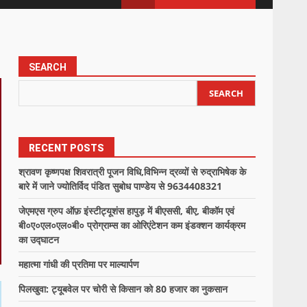
SEARCH
SEARCH
RECENT POSTS
श्रावण कृष्णपक्ष शिवरात्री पूजन विधि,विभिन्न द्रव्यों से रुद्राभिषेक के
बारे में जाने ज्योतिर्विद पंडित सुबोध पाण्डेय से 9634408321
जेएमएस ग्रुप ऑफ़ इंस्टीट्यूशंस हापुड़ में बीएससी, बीए, बीकॉम एवं
बी०ए०एल०एल०बी० प्रोग्राम्स का ओरिएंटेशन कम इंडक्शन कार्यक्रम
का उद्घाटन
महात्मा गांधी की प्रतिमा पर माल्यार्पण
पिलखुवा: ट्यूबवेल पर चोरी से किसान को 80 हजार का नुकसान