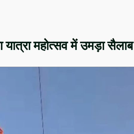
ा यात्रा महोत्सव में उमड़ा सैलाब