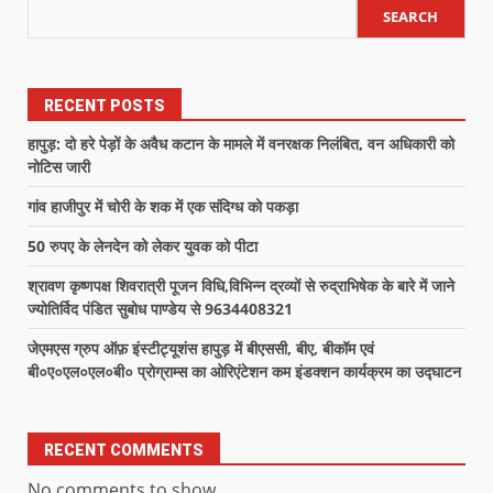
SEARCH
RECENT POSTS
हापुड़: दो हरे पेड़ों के अवैध कटान के मामले में वनरक्षक निलंबित, वन अधिकारी को
नोटिस जारी
गांव हाजीपुर में चोरी के शक में एक संदिग्ध को पकड़ा
50 रुपए के लेनदेन को लेकर युवक को पीटा
श्रावण कृष्णपक्ष शिवरात्री पूजन विधि,विभिन्न द्रव्यों से रुद्राभिषेक के बारे में जाने
ज्योतिर्विद पंडित सुबोध पाण्डेय से 9634408321
जेएमएस ग्रुप ऑफ़ इंस्टीट्यूशंस हापुड़ में बीएससी, बीए, बीकॉम एवं
बी०ए०एल०एल०बी० प्रोग्राम्स का ओरिएंटेशन कम इंडक्शन कार्यक्रम का उद्घाटन
RECENT COMMENTS
No comments to show.