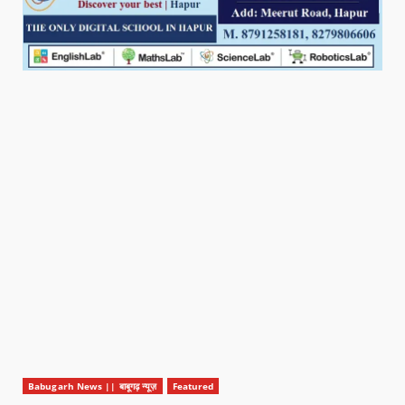
Babugarh News || बाबूगढ़ न्यूज़
Featured