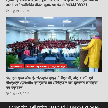
श्रावण कृष्णपक्ष शिवरात्री पूजन विधि,विभिन्न द्रव्यों से रुद्राभिषेक के
बारे में जाने ज्योतिर्विद पंडित सुबोध पाण्डेय से 9634408321
August 8, 2026
Featured
Hapur City News || हापुड़ शहर न्यूज़
जेएमएस ग्रुप ऑफ़ इंस्टीट्यूशंस हापुड़ में बीएससी, बीए, बीकॉम एवं
बी०ए०एल०एल०बी० प्रोग्राम्स का ओरिएंटेशन कम इंडक्शन कार्यक्रम
का उद्घाटन
August 8, 2026
Copyright © All rights reserved.
|
DarkNews
by AF