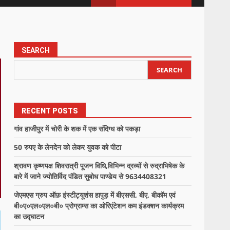
SEARCH
SEARCH
RECENT POSTS
गांव हाजीपुर में चोरी के शक में एक संदिग्ध को पकड़ा
50 रुपए के लेनदेन को लेकर युवक को पीटा
श्रावण कृष्णपक्ष शिवरात्री पूजन विधि,विभिन्न द्रव्यों से रुद्राभिषेक के
बारे में जाने ज्योतिर्विद पंडित सुबोध पाण्डेय से 9634408321
जेएमएस ग्रुप ऑफ़ इंस्टीट्यूशंस हापुड़ में बीएससी, बीए, बीकॉम एवं
बी०ए०एल०एल०बी० प्रोग्राम्स का ओरिएंटेशन कम इंडक्शन कार्यक्रम
का उद्घाटन