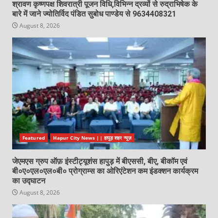
श्रावण कृष्णपक्ष शिवरात्री पूजन विधि,विभिन्न द्रव्यों से रुद्राभिषेक के
बारे में जाने ज्योतिर्विद पंडित सुबोध पाण्डेय से 9634408321
August 8, 2026
Featured
Hapur City News || हापुड़ शहर न्यूज़
जेएमएस ग्रुप ऑफ़ इंस्टीट्यूशंस हापुड़ में बीएससी, बीए, बीकॉम एवं
बी०ए०एल०एल०बी० प्रोग्राम्स का ओरिएंटेशन कम इंडक्शन कार्यक्रम
का उद्घाटन
August 8, 2026