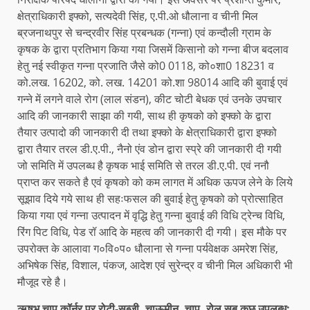
क्षेत्राधिकारी इफ्को, सत्यदेवी सिंह, ए.पी.ओ धौलाना व चीनी मिल
ब्रजनाथपुर से चन्द्रवीर सिंह प्रबन्धक (गन्ना) एवं कन्दौली ग्राम के
कृषक के द्वारा प्रतिभाग किया गया जिसमें किसानो को गन्ना बीज बदलाव
हेतु नई स्वीकृत गन्ना प्रजाति जैसे को0 0118, को०शा0 18231 व
को.लख. 16202, को. लख. 14201 को.शा 98014 आदि की बुवाई एवं
गन्ने में लगने वाले रोग (लाल संडन), कीट चोटी बेधक एवं उनके उपचार
आदि की जानकारी साझा की गयी, साथ ही कृषको को इफ्को के द्वारा
तैयार उत्पादो की जानकारी दी तथा इफ्को के क्षेत्राधिकारी द्वारा इफ्को
द्वारा तैयार तरल डी.ए.पी., नैनो एंव डोन द्वारा स्प्रे की जानकारी दी गयी
जो समिति में उपलब्ध है कृषक भाई समिति से तरल डी.ए.पी. एवं ननौ
प्राप्त कर सकते है एवं कृषको को कम लागत में अधिक ऊपज लेने के लिये
सूझाव दिये गये साथ ही सहःफसल की बुवाई हेतु कृषको को प्रोत्साहित
किया गया एवं गन्ना उत्पादन में वृद्धि हेतु गन्ना बुवाई की विधि ट्रेन्च विधि,
रिंग पिट विधि, पेड रॉ आदि के महत्व की जानकारी दी गयी। इस मौके पर
उपरोक्त के आलावा ग०वि०प० धौलाना से गन्ना पर्यवेक्षक अमरेश सिंह,
अभिषेक सिंह, विशाल, पंकज, आदेश एवं सुरेन्द्र व चीनी मिल अधिकारी भी
मौजूद रहे है।
ऋषभ चाप कॉर्नर पर रोटी-सब्जी, चाऊमीन, चाप, रोल सब कुछ उपलब्ध: