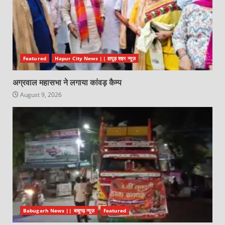
Featured
Hapur City News || हापुड़ शहर न्यूज़
अग्रवाल महासभा ने लगाया कांवड़ कैम्प
August 9, 2026
Babugarh News || बाबूगढ़ न्यूज़
Featured