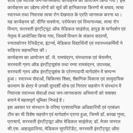
साथ एक व्यापक जन-जागरूकता कार्यक्रम का आयोजन किया गया। इस
कार्यक्रम का उद्देश्य लोगों को सूर्य की हानिकारक किरणों से बचाव, त्वचा
स्वास्थ्य तथा निवारक त्वचा रोग देखभाल के प्रति जागरूक करना था।
यह कार्यक्रम डॉ. दीप्ति सक्सेना, प्रोफेसर एवं विभागाध्यक्ष, त्वचा रोग
विभाग, सरस्वती इंस्टीट्यूट ऑफ मेडिकल साइंसेज़, हापुड़ के मार्गदर्शन एवं
नेतृत्व में आयोजित किया गया, जिसमें विभाग के संकाय सदस्यों,
स्नातकोत्तर रेजिडेंट्स, इंटर्न्स, मेडिकल विद्यार्थियों एवं स्वास्थ्यकर्मियों ने
सक्रिय सहभागिता की।
कार्यक्रम का आयोजन डॉ. जे. रामचंद्रन, संस्थापक एवं चेयरमैन,
सरस्वती ग्रुप ऑफ इंस्टीट्यूशंस तथा रम्या रामचंद्रन, उपाध्यक्ष,
सरस्वती ग्रुप ऑफ इंस्टीट्यूशंस के प्रेरणादायी मार्गदर्शन में सम्पन्न
हुआ। स्वास्थ्य सेवाओं, चिकित्सा शिक्षा, शैक्षणिक विकास एवं सामुदायिक
कल्याण के क्षेत्र में उनकी दूरदर्शी सोच एवं निरंतर सहयोग ने संस्थान में
निवारक स्वास्थ्य सेवाओं तथा जन-जागरूकता अभियानों को सशक्त
बनाने में महत्वपूर्ण भूमिका निभाई है।
इस अवसर पर संस्थान के वरिष्ठ प्रशासनिक अधिकारियों एवं प्रबंधन
टीम का भी विशेष सहयोग एवं मार्गदर्शन प्राप्त हुआ, जिनमें डॉ. बरखा गुप्ता,
प्राचार्य, सरस्वती इंस्टीट्यूट ऑफ मेडिकल साइंसेज़; डॉ. मेजर जनरल
सी.एस. आहलूवालिया, मेडिकल सुपरिटेंडेंट, सरस्वती इंस्टीट्यूट ऑफ