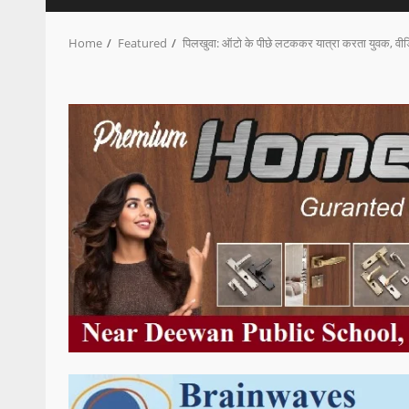
Home
Featured
पिलखुवा: ऑटो के पीछे लटककर यात्रा करता युवक, वी