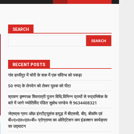
SEARCH
SEARCH
RECENT POSTS
गांव हाजीपुर में चोरी के शक में एक संदिग्ध को पकड़ा
50 रुपए के लेनदेन को लेकर युवक को पीटा
श्रावण कृष्णपक्ष शिवरात्री पूजन विधि,विभिन्न द्रव्यों से रुद्राभिषेक के
बारे में जाने ज्योतिर्विद पंडित सुबोध पाण्डेय से 9634408321
जेएमएस ग्रुप ऑफ़ इंस्टीट्यूशंस हापुड़ में बीएससी, बीए, बीकॉम एवं
बी०ए०एल०एल०बी० प्रोग्राम्स का ओरिएंटेशन कम इंडक्शन कार्यक्रम
का उद्घाटन