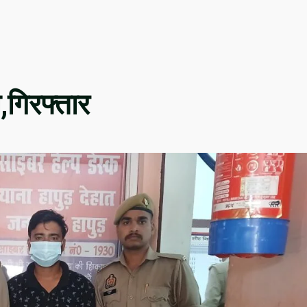
,गिरफ्तार