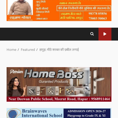
Home
Featured
हापुड़: मीठे शरबत की छबील लगाई