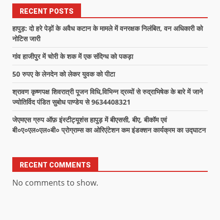
RECENT POSTS
हापुड़: दो हरे पेड़ों के अवैध कटान के मामले में वनरक्षक निलंबित, वन अधिकारी को
नोटिस जारी
गांव हाजीपुर में चोरी के शक में एक संदिग्ध को पकड़ा
50 रुपए के लेनदेन को लेकर युवक को पीटा
श्रावण कृष्णपक्ष शिवरात्री पूजन विधि,विभिन्न द्रव्यों से रुद्राभिषेक के बारे में जाने
ज्योतिर्विद पंडित सुबोध पाण्डेय से 9634408321
जेएमएस ग्रुप ऑफ़ इंस्टीट्यूशंस हापुड़ में बीएससी, बीए, बीकॉम एवं
बी०ए०एल०एल०बी० प्रोग्राम्स का ओरिएंटेशन कम इंडक्शन कार्यक्रम का उद्घाटन
RECENT COMMENTS
No comments to show.