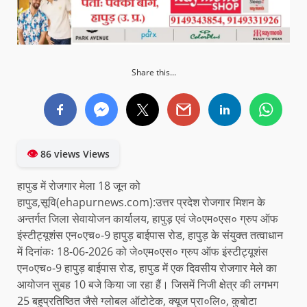
Share this...
👁
86 views Views
हापुड में रोजगार मेला 18 जून को
हापुड,सूवि(ehapurnews.com):उत्तर प्रदेश रोजगार मिशन के
अन्तर्गत जिला सेवायोजन कार्यालय, हापुड़ एवं जे०एम०एस० ग्रुप ऑफ
इंस्टीट्यूशंस एन०एच०-9 हापुड़ बाईपास रोड, हापुड़ के संयुक्त तत्वाधान
में दिनांकः 18-06-2026 को जे०एम०एस० ग्रुप ऑफ इंस्टीट्यूशंस
एन०एच०-9 हापुड़ बाईपास रोड, हापुड में एक दिवसीय रोजगार मेले का
आयोजन सुबह 10 बजे किया जा रहा हैं। जिसमें निजी क्षेत्र की लगभग
25 बहुप्रतिष्ठित जैसे ग्लोबल ऑटोटेक, क्यूज प्रा०लि०, कुबोटा