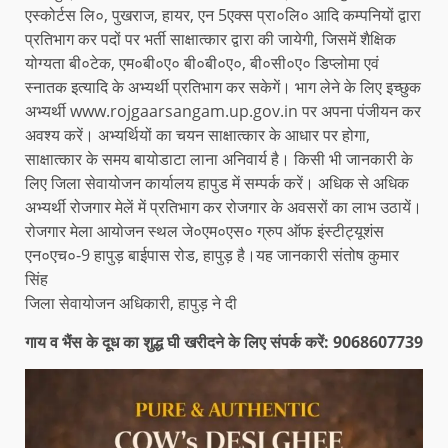
एस्कोर्टस लि०, पुखराज, हायर, एन 5एक्स प्रा०लि० आदि कम्पनियों द्वारा
प्रतिभाग कर पदों पर भर्ती साक्षात्कार द्वारा की जायेगी, जिसमें शैक्षिक
योग्यता बी०टेक, एम०बी०ए० बी०बी०ए०, बी०सी०ए० डिप्लोमा एवं
स्नातक इत्यादि के अभ्यर्थी प्रतिभाग कर सकेगें। भाग लेने के लिए इच्छुक
अभ्यर्थी www.rojgaarsangam.up.gov.in पर अपना पंजीयन कर
अवश्य करें। अभ्यर्थियों का चयन साक्षात्कार के आधार पर होगा,
साक्षात्कार के समय बायोडाटा लाना अनिवार्य है। किसी भी जानकारी के
लिए जिला सेवायोजन कार्यालय हापुड में सम्पर्क करें। अधिक से अधिक
अभ्यर्थी रोजगार मेलें में प्रतिभाग कर रोजगार के अवसरों का लाभ उठायें।
रोजगार मेला आयोजन स्थल जे०एम०एस० ग्रुप ऑफ इंस्टीट्यूशंस
एन०एच०-9 हापुड़ बाईपास रोड, हापुड़ है।यह जानकारी संतोष कुमार
सिंह
जिला सेवायोजन अधिकारी, हापुड़ ने दी
गाय व भैंस के दूध का शुद्ध घी खरीदने के लिए संपर्क करें: 9068607739