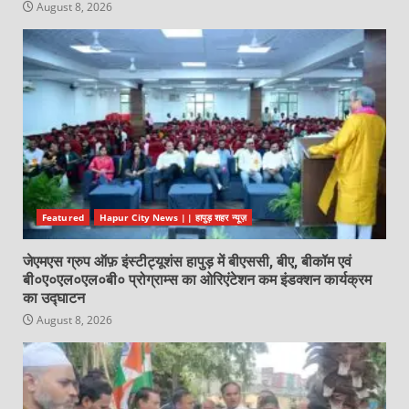
August 8, 2026
Featured
Hapur City News || हापुड़ शहर न्यूज़
जेएमएस ग्रुप ऑफ़ इंस्टीट्यूशंस हापुड़ में बीएससी, बीए, बीकॉम एवं
बी०ए०एल०एल०बी० प्रोग्राम्स का ओरिएंटेशन कम इंडक्शन कार्यक्रम
का उद्घाटन
August 8, 2026