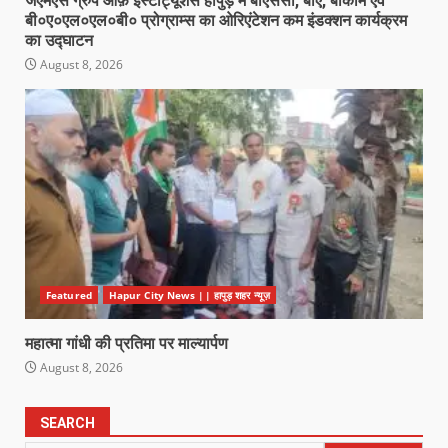
जेएमएस ग्रुप ऑफ़ इंस्टीट्यूशंस हापुड़ में बीएससी, बीए, बीकॉम एवं
बी०ए०एल०एल०बी० प्रोग्राम्स का ओरिएंटेशन कम इंडक्शन कार्यक्रम
का उद्घाटन
August 8, 2026
Featured
Hapur City News || हापुड़ शहर न्यूज़
महात्मा गांधी की प्रतिमा पर माल्यार्पण
August 8, 2026
SEARCH