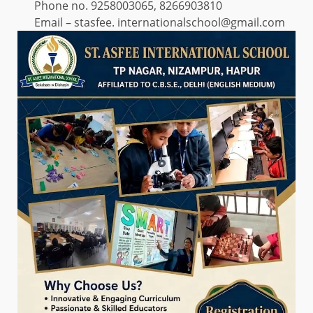
Phone no. 9258003065, 8266903810
Email – stasfee. internationalschool@gmail.com