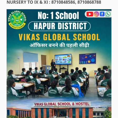
NURSERY TO IX & XI : 8710848586, 8710868788