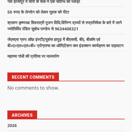
गांव हाजीपुर में चोरी के शक में एक संदिग्ध को पकड़ा
50 रुपए के लेनदेन को लेकर युवक को पीटा
श्रावण कृष्णपक्ष शिवरात्री पूजन विधि,विभिन्न द्रव्यों से रुद्राभिषेक के बारे में जाने
ज्योतिर्विद पंडित सुबोध पाण्डेय से 9634408321
जेएमएस ग्रुप ऑफ़ इंस्टीट्यूशंस हापुड़ में बीएससी, बीए, बीकॉम एवं
बी०ए०एल०एल०बी० प्रोग्राम्स का ओरिएंटेशन कम इंडक्शन कार्यक्रम का उद्घाटन
महात्मा गांधी की प्रतिमा पर माल्यार्पण
RECENT COMMENTS
No comments to show.
ARCHIVES
2026