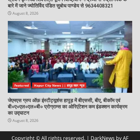
बारे में जाने ज्योतिर्विद पंडित सुबोध पाण्डेय से 9634408321
August 8, 2026
Featured
Hapur City News || हापुड़ शहर न्यूज़
जेएमएस ग्रुप ऑफ़ इंस्टीट्यूशंस हापुड़ में बीएससी, बीए, बीकॉम एवं
बी०ए०एल०एल०बी० प्रोग्राम्स का ओरिएंटेशन कम इंडक्शन कार्यक्रम
का उद्घाटन
August 8, 2026
Copyright © All rights reserved.
|
DarkNews
by AF