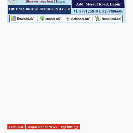
Featured
Hapur Dehat News । हापुड देहात न्यूज़