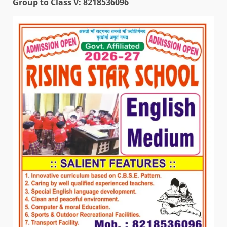
Group to Class V: 8218536096