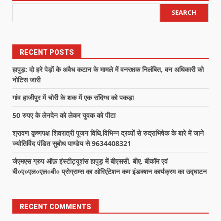
SEARCH
RECENT POSTS
हापुड़: दो हरे पेड़ों के अवैध कटान के मामले में वनरक्षक निलंबित, वन अधिकारी को
नोटिस जारी
गांव हाजीपुर में चोरी के शक में एक संदिग्ध को पकड़ा
50 रुपए के लेनदेन को लेकर युवक को पीटा
श्रावण कृष्णपक्ष शिवरात्री पूजन विधि,विभिन्न द्रव्यों से रुद्राभिषेक के बारे में जाने
ज्योतिर्विद पंडित सुबोध पाण्डेय से 9634408321
जेएमएस ग्रुप ऑफ़ इंस्टीट्यूशंस हापुड़ में बीएससी, बीए, बीकॉम एवं
बी०ए०एल०एल०बी० प्रोग्राम्स का ओरिएंटेशन कम इंडक्शन कार्यक्रम का उद्घाटन
RECENT COMMENTS