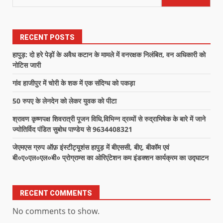
RECENT POSTS
हापुड़: दो हरे पेड़ों के अवैध कटान के मामले में वनरक्षक निलंबित, वन अधिकारी को
नोटिस जारी
गांव हाजीपुर में चोरी के शक में एक संदिग्ध को पकड़ा
50 रुपए के लेनदेन को लेकर युवक को पीटा
श्रावण कृष्णपक्ष शिवरात्री पूजन विधि,विभिन्न द्रव्यों से रुद्राभिषेक के बारे में जाने
ज्योतिर्विद पंडित सुबोध पाण्डेय से 9634408321
जेएमएस ग्रुप ऑफ़ इंस्टीट्यूशंस हापुड़ में बीएससी, बीए, बीकॉम एवं
बी०ए०एल०एल०बी० प्रोग्राम्स का ओरिएंटेशन कम इंडक्शन कार्यक्रम का उद्घाटन
RECENT COMMENTS
No comments to show.