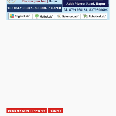
Babugarh News || बाबूगढ़ न्यूज़
Featured