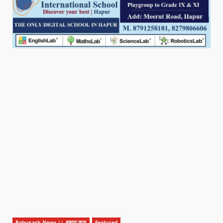
Babugarh News || बाबूगढ़ न्यूज़
Featured