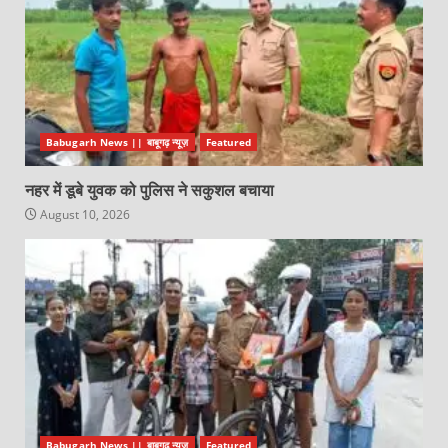
Babugarh News || बाबूगढ़ न्यूज़
Featured
नहर में डूबे युवक को पुलिस ने सकुशल बचाया
August 10, 2026
Babugarh News || बाबूगढ़ न्यूज़
Featured