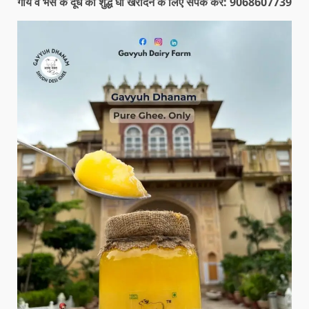
गाय व भैंस के दूध का शुद्ध घी खरीदने के लिए संपर्क करें: 9068607739