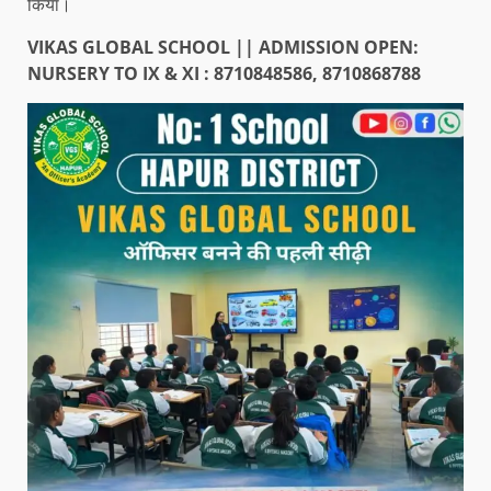
किया।
VIKAS GLOBAL SCHOOL || ADMISSION OPEN:
NURSERY TO IX & XI : 8710848586, 8710868788