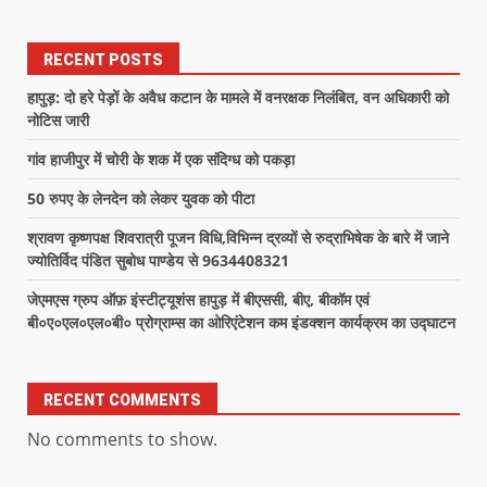
RECENT POSTS
हापुड़: दो हरे पेड़ों के अवैध कटान के मामले में वनरक्षक निलंबित, वन अधिकारी को
नोटिस जारी
गांव हाजीपुर में चोरी के शक में एक संदिग्ध को पकड़ा
50 रुपए के लेनदेन को लेकर युवक को पीटा
श्रावण कृष्णपक्ष शिवरात्री पूजन विधि,विभिन्न द्रव्यों से रुद्राभिषेक के बारे में जाने
ज्योतिर्विद पंडित सुबोध पाण्डेय से 9634408321
जेएमएस ग्रुप ऑफ़ इंस्टीट्यूशंस हापुड़ में बीएससी, बीए, बीकॉम एवं
बी०ए०एल०एल०बी० प्रोग्राम्स का ओरिएंटेशन कम इंडक्शन कार्यक्रम का उद्घाटन
RECENT COMMENTS
No comments to show.