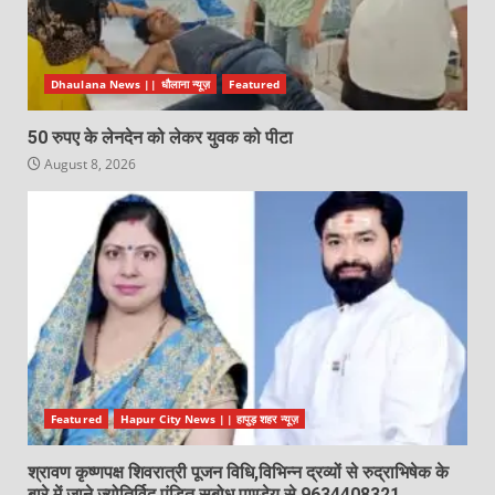
Dhaulana News || धौलाना न्यूज़
Featured
50 रुपए के लेनदेन को लेकर युवक को पीटा
August 8, 2026
Featured
Hapur City News || हापुड़ शहर न्यूज़
श्रावण कृष्णपक्ष शिवरात्री पूजन विधि,विभिन्न द्रव्यों से रुद्राभिषेक के
बारे में जाने ज्योतिर्विद पंडित सुबोध पाण्डेय से 9634408321