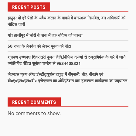
RECENT POSTS
हापुड़: दो हरे पेड़ों के अवैध कटान के मामले में वनरक्षक निलंबित, वन अधिकारी को
नोटिस जारी
गांव हाजीपुर में चोरी के शक में एक संदिग्ध को पकड़ा
50 रुपए के लेनदेन को लेकर युवक को पीटा
श्रावण कृष्णपक्ष शिवरात्री पूजन विधि,विभिन्न द्रव्यों से रुद्राभिषेक के बारे में जाने
ज्योतिर्विद पंडित सुबोध पाण्डेय से 9634408321
जेएमएस ग्रुप ऑफ़ इंस्टीट्यूशंस हापुड़ में बीएससी, बीए, बीकॉम एवं
बी०ए०एल०एल०बी० प्रोग्राम्स का ओरिएंटेशन कम इंडक्शन कार्यक्रम का उद्घाटन
RECENT COMMENTS
No comments to show.