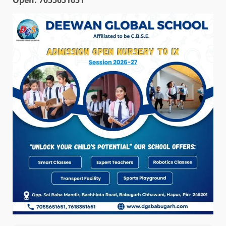
Open: 7055651651