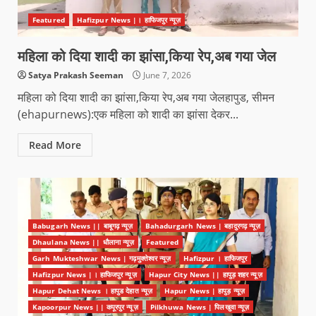
Featured
Hafizpur News |। हाफिजपुर न्यूज़
महिला को दिया शादी का झांसा,किया रेप,अब गया जेल
Satya Prakash Seeman
June 7, 2026
महिला को दिया शादी का झांसा,किया रेप,अब गया जेलहापुड, सीमन
(ehapurnews):एक महिला को शादी का झांसा देकर...
Read More
Babugarh News || बाबूगढ़ न्यूज़
Bahadurgarh News | बहादुरगढ़ न्यूज़
Dhaulana News || धौलाना न्यूज़
Featured
Garh Mukteshwar News | गढ़मुक्तेश्वर न्यूज़
Hafizpur । हाफिजपुर
Hafizpur News |। हाफिजपुर न्यूज़
Hapur City News || हापुड़ शहर न्यूज़
Hapur Dehat News । हापुड देहात न्यूज़
Hapur News | हापुड़ न्यूज़
Kapoorpur News || कपूरपुर न्यूज़
Pilkhuwa News | पिलखुवा न्यूज़