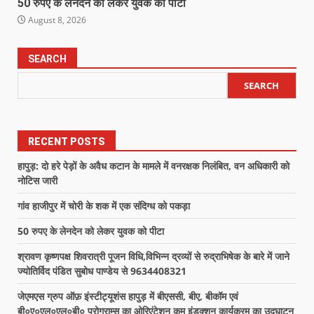
50 रुपए के लेनदेन को लेकर युवक को पीटा
August 8, 2026
SEARCH
SEARCH
RECENT POSTS
हापुड़: दो हरे पेड़ों के अवैध कटान के मामले में वनरक्षक निलंबित, वन अधिकारी को
नोटिस जारी
गांव हाजीपुर में चोरी के शक में एक संदिग्ध को पकड़ा
50 रुपए के लेनदेन को लेकर युवक को पीटा
श्रावण कृष्णपक्ष शिवरात्री पूजन विधि,विभिन्न द्रव्यों से रुद्राभिषेक के बारे में जाने
ज्योतिर्विद पंडित सुबोध पाण्डेय से 9634408321
जेएमएस ग्रुप ऑफ़ इंस्टीट्यूशंस हापुड़ में बीएससी, बीए, बीकॉम एवं
बी०ए०एल०एल०बी० प्रोग्राम्स का ओरिएंटेशन कम इंडक्शन कार्यक्रम का उद्घाटन