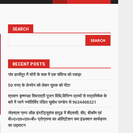
SEARCH
SEARCH
RECENT POSTS
गांव हाजीपुर में चोरी के शक में एक संदिग्ध को पकड़ा
50 रुपए के लेनदेन को लेकर युवक को पीटा
श्रावण कृष्णपक्ष शिवरात्री पूजन विधि,विभिन्न द्रव्यों से रुद्राभिषेक के
बारे में जाने ज्योतिर्विद पंडित सुबोध पाण्डेय से 9634408321
जेएमएस ग्रुप ऑफ़ इंस्टीट्यूशंस हापुड़ में बीएससी, बीए, बीकॉम एवं
बी०ए०एल०एल०बी० प्रोग्राम्स का ओरिएंटेशन कम इंडक्शन कार्यक्रम
का उद्घाटन